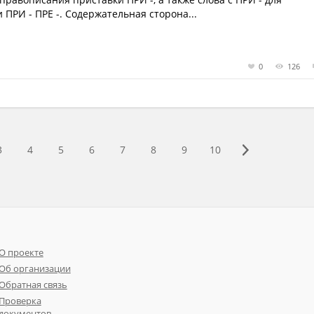
ПРИ - ПРЕ -. Содержательная сторона...
0
126
3
4
5
6
7
8
9
10
О проекте
Об организации
Обратная связь
Проверка
документов