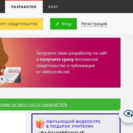
РАЗРАБОТКИ
БЛОГ
ите свидетельство
Вход
Регистрация
×
ами на весь год со скидкой 90%