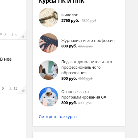
Курсы ПК и ППК
т
Филолог
2760 руб.
13800 руб.
0
6
Журналист и его профессия
800 руб.
4000 руб.
 В неё
Педагог дополнительного
профессионального
образования
800 руб.
4000 руб.
0
13
Основы языка
программирования C#
800 руб.
4000 руб.
Смотреть все курсы