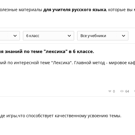
полезные материалы
для учителя русского языка
, которые вы
6 класс
Все учебники
 знаний по теме "лексика" в 6 классе.
й по интересной теме "Лексика". Главной метод - мировое каф
0
64
иде игры,что способствует качественному усвоению темы.