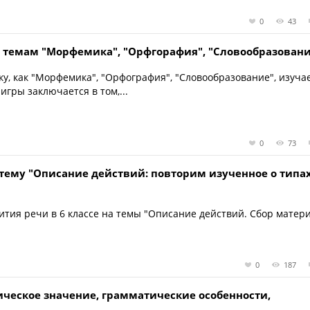
0
43
о темам "Морфемика", "Орфгорафия", "Словообразован
ку, как "Морфемика", "Орфография", "Словообразование", изуча
 игры заключается в том,...
0
73
 тему "Описание действий: повторим изученное о типа
тия речи в 6 классе на темы "Описание действий. Сбор матери
0
187
ческое значение, грамматические особенности,