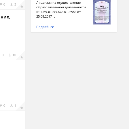
Лицензия на осуществление
0
3
образовательной деятельности
№Л035-01253-67/00192584 от
ание,
25.08.2017 г.
Подробнее
0
10
0
4