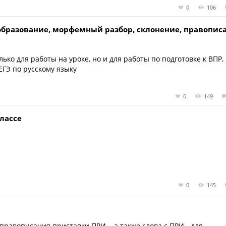
0
106
образование, морфемный разбор, склонение, правопис
ко для работы на уроке, но и для работы по подготовке к ВПР,
ЕГЭ по русскому языку
0
149
классе
0
145
равописания приставки ПРИ -, а также слова с ПРИ - для