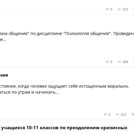
0
253
рона общения" по дисциплине "Психология общения". Проведе
е...
0
688
ния
стояние, когда человек ощущает себя истощенным морально,
ться по утрам и начинать...
0
622
 учащихся 10-11 классов по преодолению кризисных