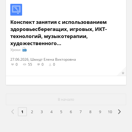
Конспект занятия с использованием
здоровьесберегащих, игровых, ИКТ-
технологий, музыкотерапии,
художественного...
Уроки
27.06.2026, Шмидт Елена Викторовна
0
55
0
0
В начало
1
2
3
4
5
6
7
8
9
10