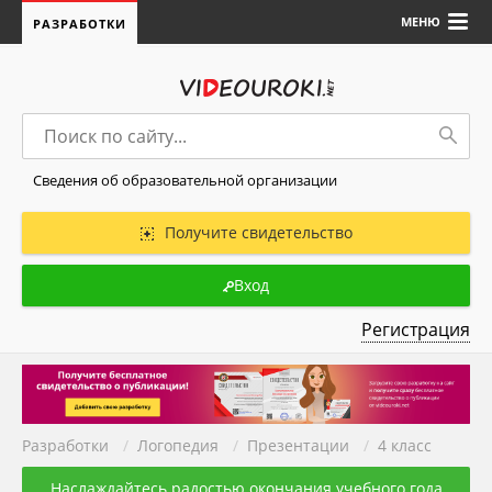
МЕНЮ
РАЗРАБОТКИ
Сведения об образовательной организации
Получите свидетельство
Вход
Регистрация
Разработки
/
Логопедия
/
Презентации
/
4 класс
Наслаждайтесь радостью окончания учебного года