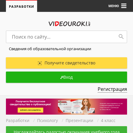
МЕНЮ
РАЗРАБОТКИ
Сведения об образовательной организации
Получите свидетельство
Вход
Регистрация
Разработки
/
Психологу
/
Презентации
/
4 класс
Наслаждайтесь радостью окончания учебного года