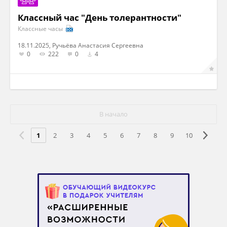
Классный час "День толерантности"
Классные часы
18.11.2025, Ручьёва Анастасия Сергеевна
0
222
0
4
В начало
1
2
3
4
5
6
7
8
9
10