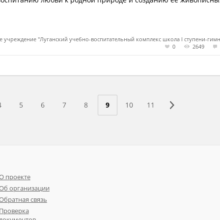
ое учреждение "Луганский учебно-воспитательный комплекс школа І ступени-гим
0
2649
4
5
6
7
8
9
10
11
О проекте
Об организации
Обратная связь
Проверка
документов