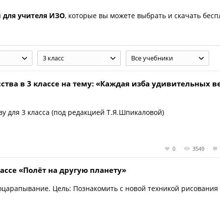
ы
для учителя ИЗО
, которые вы можете выбрать и скачать бесп
3 класс
Все учебники
сства в 3 классе на тему: «Каждая изба удивительных 
ву для 3 класса (под редакцией Т.Я.Шпикаловой)
0
3549
лассе «Полёт на другую планету»
процарапывание. Цель: Познакомить с новой техникой рисования 