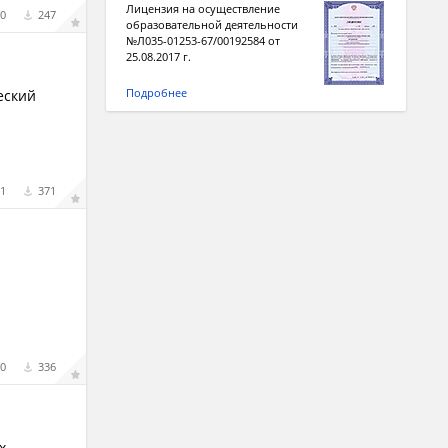
Лицензия на осуществление
0
247
образовательной деятельности
№Л035-01253-67/00192584 от
25.08.2017 г.
Подробнее
еский
1
371
0
336
х