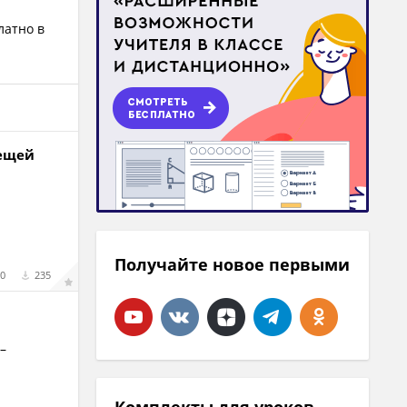
латно в
вещей
Получайте новое первыми
0
235
–