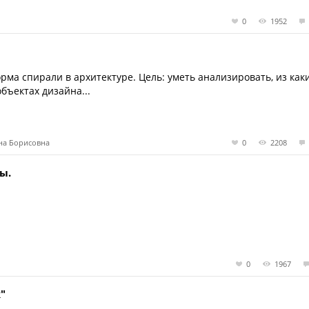
0
1952
рма спирали в архитектуре. Цель: уметь анализировать, из как
бъектах дизайна...
яна Борисовна
0
2208
ы.
0
1967
"