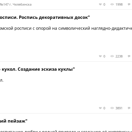
№147 г. Челябинска
0
1998
росписи. Роспись декоративных досок"
омской росписи с опорой на символический наглядно-дидактич
0
2238
р кукол. Создание эскиза куклы"
л.
0
3891
ний пейзаж"
 воспитанию любви к родной природе и созданию её живописны