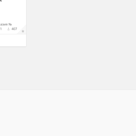
назия №
1
407