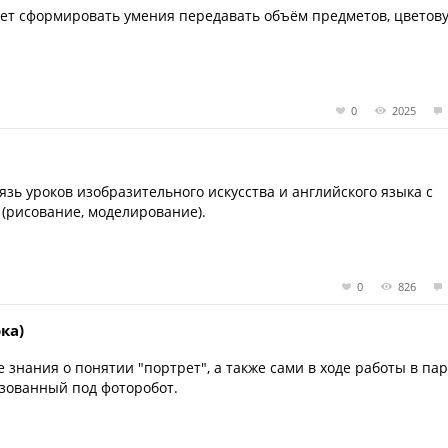
яет сформировать умения передавать объём предметов, цветов
0
2025
зь уроков изобразительного искусства и английского языка с
(рисование, моделирование).
0
826
ка)
 знания о понятии "портрет", а также сами в ходе работы в па
изованный под фоторобот.