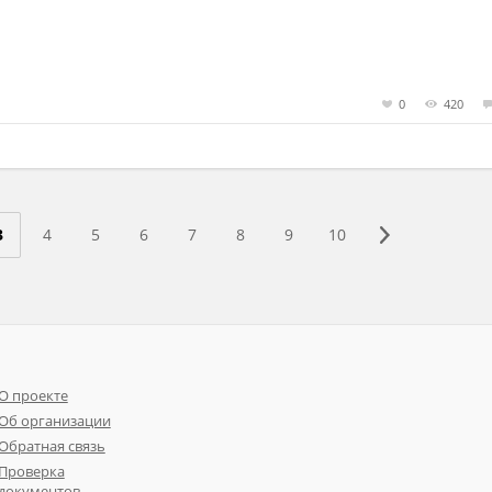
0
420
3
4
5
6
7
8
9
10
О проекте
Об организации
Обратная связь
Проверка
документов