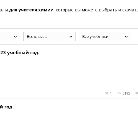
иалы
для учителя химии
, которые вы можете выбрать и скачат
Все классы
Все учебники
023 учебный год.
1
3195
й год.