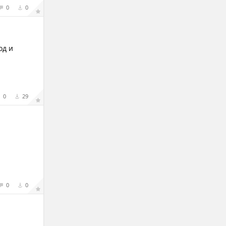
0
0
од и
0
29
0
0