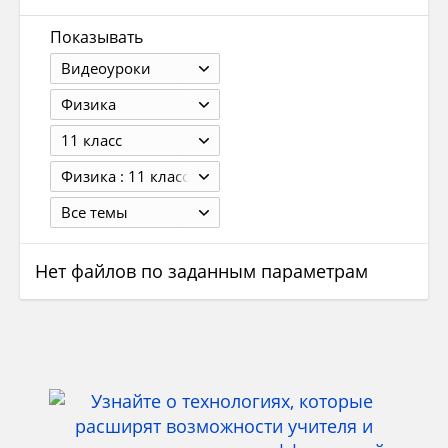
Показывать
Видеоуроки
Физика
11 класс
Физика : 11 класс : базовый уровень ; углублённый уровень : учебник для учащихся общеобразовательных организаций / Л.С. Хижнякова, А.А. Синявина, С.А. Холима и др. — М. : Вентаиа-Граф, 2013. — 408 с. + вкл. 0,5 : ил.
Все темы
Нет файлов по заданным параметрам