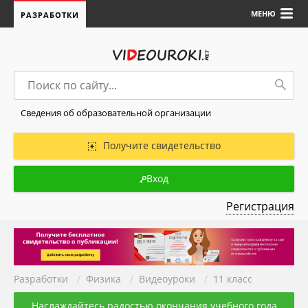
МЕНЮ
РАЗРАБОТКИ
Сведения об образовательной организации
Получите свидетельство
Вход
Регистрация
Разработки
/
Физика
/
Видеоуроки
/
11 класс
Наслаждайтесь радостью окончания учебного года