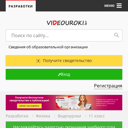
МЕНЮ
РАЗРАБОТКИ
Сведения об образовательной организации
Получите свидетельство
Вход
Регистрация
Разработки
/
Физика
/
Видеоуроки
/
11 класс
Наслаждайтесь радостью окончания учебного года