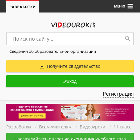
МЕНЮ
РАЗРАБОТКИ
Сведения об образовательной организации
Получите свидетельство
Вход
Регистрация
Разработки
/
Всем учителям
/
Видеоуроки
/
11 класс
Наслаждайтесь радостью окончания учебного года