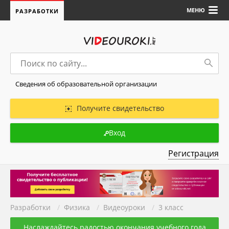
МЕНЮ
РАЗРАБОТКИ
Сведения об образовательной организации
Получите свидетельство
Вход
Регистрация
Разработки
/
Физика
/
Видеоуроки
/
3 класс
Наслаждайтесь радостью окончания учебного года