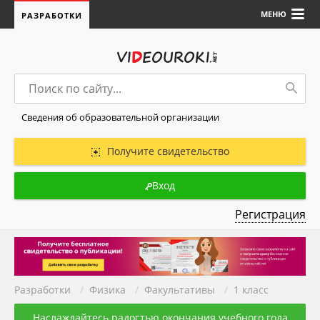
МЕНЮ
РАЗРАБОТКИ
Сведения об образовательной организации
Получите свидетельство
Вход
Регистрация
Разработки
/
Физика
/
Факультативы
/
1 класс
Наслаждайтесь радостью окончания учебного года