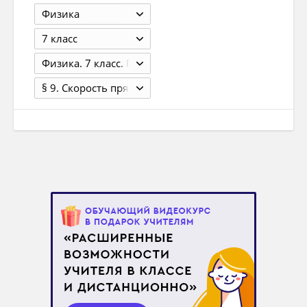
Физика
7 класс
Физика. 7 класс. Грачёв А.В., Погожев В.А., Селиверстов А.В. 3-е изд., перераб. - М.: 2014. - 288 с.
§ 9. Скорость прямолинейного равномерного движения