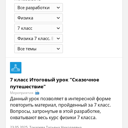
Все разработки
Физика
7 класс
Физика 7 класс. В 2 ч.: учебник для общеобра зовательных учреждений / Л. Э. Генденштейн, Л. Б. Кандалов под ред. В. А. Орлова, И. И. Ройзена. — 4-е изд., стер. — М. Мнемозина, 2013. — 255 с. : ил.
Все темы
7 класс Итоговый урок "Сказочное
путешествие"
Мероприятия
Данный урок позволяет в интересной форме
повторить материал, пройденный за 7 класс.
Вопросы, затронутые в этой разработке,
охватывают весь курс физики 7 класса.
23.05.2025, Токарева Татьяна Николаевна