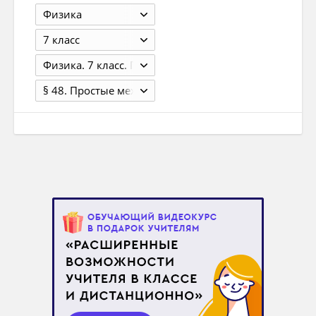
Физика
7 класс
Физика. 7 класс. Грачёв А.В., Погожев В.А., Селиверстов А.В. 3-е изд., перераб. - М.: 2014. - 288 с.
§ 48. Простые механизмы