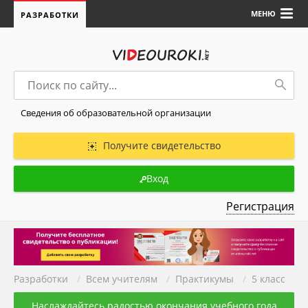
МЕНЮ
РАЗРАБОТКИ
Сведения об образовательной организации
Получите свидетельство
Вход
Регистрация
Разработки
/
Всем учителям
/
Практикумы
/
5 класс
Наслаждайтесь радостью окончания учебного года