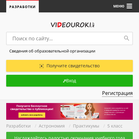
МЕНЮ
РАЗРАБОТКИ
Сведения об образовательной организации
Получите свидетельство
Вход
Регистрация
Разработки
/
Астрономия
/
Практикумы
/
5 класс
Наслаждайтесь радостью окончания учебного года