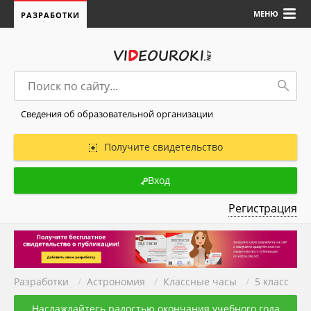
МЕНЮ
РАЗРАБОТКИ
Сведения об образовательной организации
Получите свидетельство
Вход
Регистрация
Разработки
/
Астрономия
/
Классные часы
/
5 класс
Наслаждайтесь радостью окончания учебного года