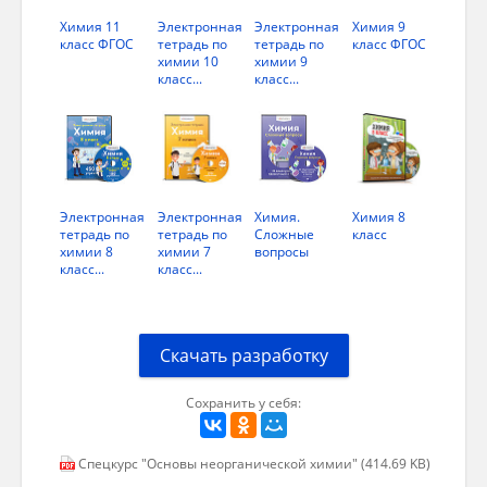
Химия 11
Электронная
Электронная
Химия 9
класс ФГОС
тетрадь по
тетрадь по
класс ФГОС
химии 10
химии 9
класс...
класс...
Электронная
Электронная
Химия.
Химия 8
тетрадь по
тетрадь по
Сложные
класс
химии 8
химии 7
вопросы
класс...
класс...
Скачать разработку
Сохранить у себя:
Спецкурс "Основы неорганической химии" (414.69 KB)