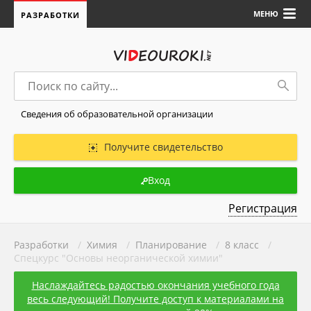
МЕНЮ
РАЗРАБОТКИ
Сведения об образовательной организации
Получите свидетельство
Вход
Регистрация
Разработки
/
Химия
/
Планирование
/
8 класс
/
Спецкурс "Основы неорганической химии"
Наслаждайтесь радостью окончания учебного года
весь следующий! Получите доступ к материалами на