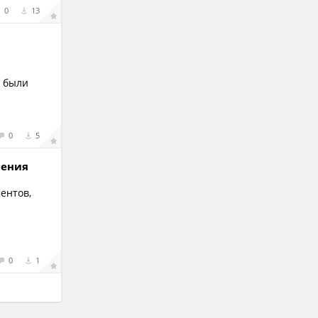
0
13
е были
0
5
чения
ентов,
0
1