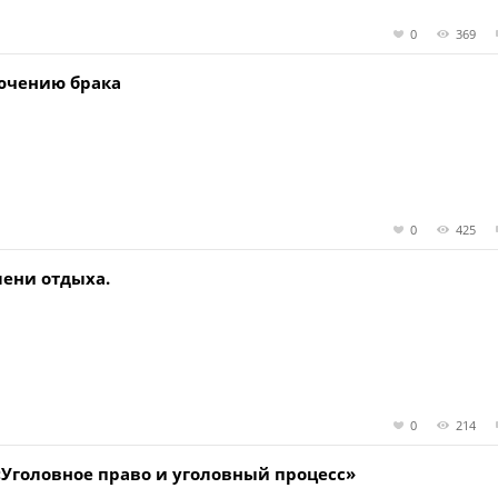
0
369
ючению брака
0
425
ени отдыха.
0
214
 «Уголовное право и уголовный процесс»