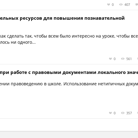
0
407
тельных ресурсов для повышения познавательной
ак сделать так, чтобы всем было интересно на уроке, чтобы вс
ось ни одного...
0
561
при работе с правовыми документами локального зна
ении правоведению в школе. Использование нетипичных докум
0
357