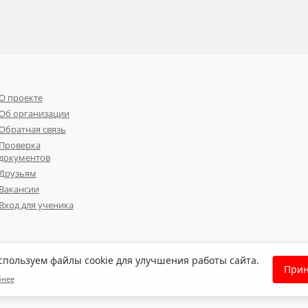
О проекте
Об организации
Обратная связь
Проверка
документов
Друзьям
Вакансии
Вход для ученика
пользуем файлы cookie для улучшения работы сайта.
Прин
бнее
нных
Политика использования файлов cookie