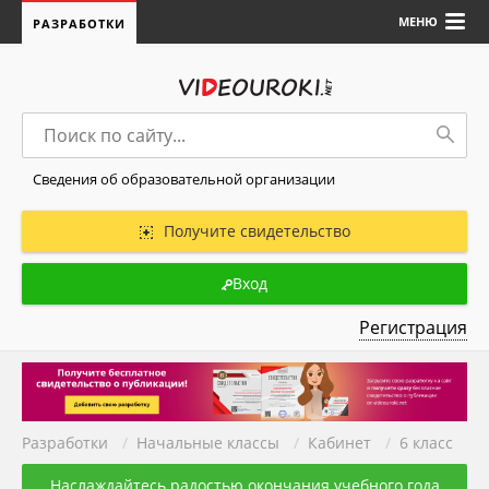
МЕНЮ
РАЗРАБОТКИ
Сведения об образовательной организации
Получите свидетельство
Вход
Регистрация
Разработки
/
Начальные классы
/
Кабинет
/
6 класс
Наслаждайтесь радостью окончания учебного года