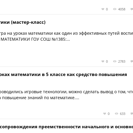
0
4058
ики (мастер-класс)
гра на уроках математики как один из эффективных путей восп
Ь МАТЕМАТИКИ ГОУ СОШ №1385:...
0
2783
оках математики в 5 классе как средство повышения
роводились игровые технологии, можно сделать вывод о том, чт
 повышение знаний по математике....
0
633
 сопровождения преемственности начального и основн