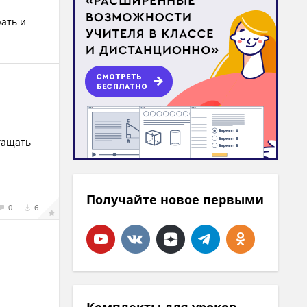
рать и
гащать
Получайте новое первыми
0
6