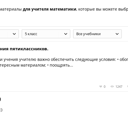
 материалы
для учителя математики
, которые вы можете выб
5 класс
Все учебники
ния пятиклассников.
 учения учителю важно обеспечить следующие условия: • обо
ересным материалом; • поощрять...
0
1247
)
с)