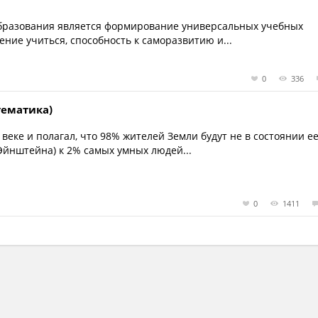
бразования является формирование универсальных учебных
ие учиться, способность к саморазвитию и...
0
336
тематика)
веке и полагал, что 98% жителей Земли будут не в состоянии е
Эйнштейна) к 2% самых умных людей...
0
1411