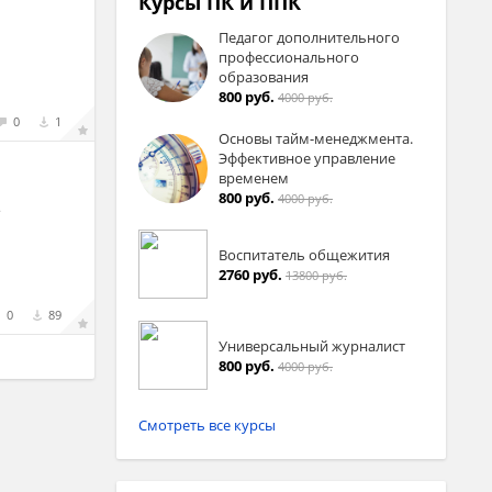
Курсы ПК и ППК
Педагог дополнительного
профессионального
образования
800 руб.
4000 руб.
0
1
Основы тайм-менеджмента.
Эффективное управление
временем
800 руб.
4000 руб.
е
Воспитатель общежития
2760 руб.
13800 руб.
0
89
Универсальный журналист
800 руб.
4000 руб.
Смотреть все курсы