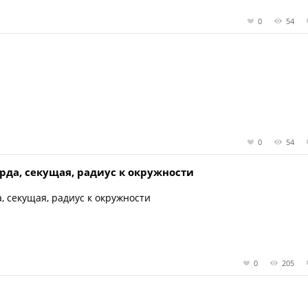
0
54
0
54
орда, секущая, радиус к окружности
а, секущая, радиус к окружности
0
205