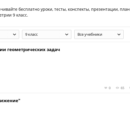
ачивайте бесплатно уроки, тесты, конспекты, презентации, план
трии 9 класс.
9 класс
Все учебники
ии геометрических задач
0
65
вижение"