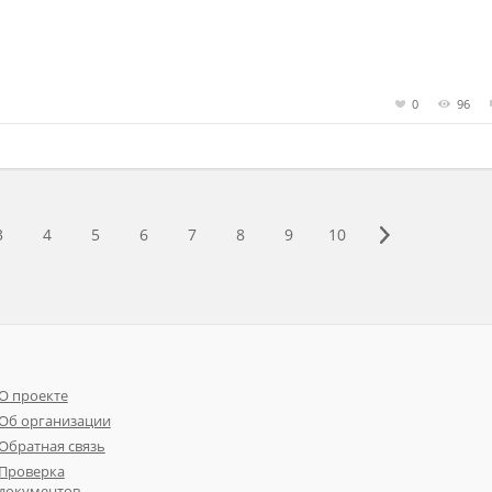
0
96
3
4
5
6
7
8
9
10
О проекте
Об организации
Обратная связь
Проверка
документов