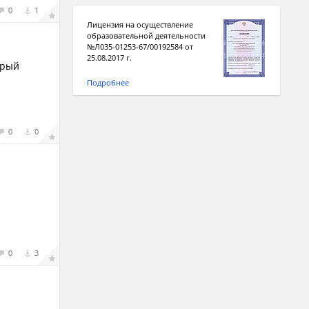
0
1
Лицензия на осуществление
образовательной деятельности
№Л035-01253-67/00192584 от
25.08.2017 г.
орый
Подробнее
0
0
0
3