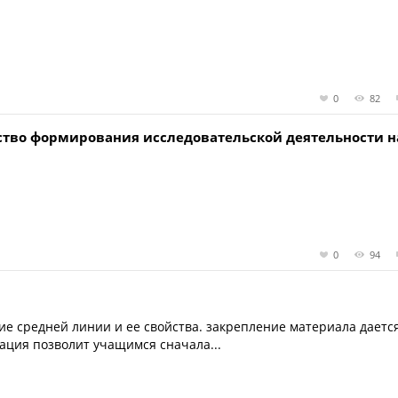
0
82
едство формирования исследовательской деятельности н
0
94
ие средней линии и ее свойства. закрепление материала даетс
ация позволит учащимся сначала...