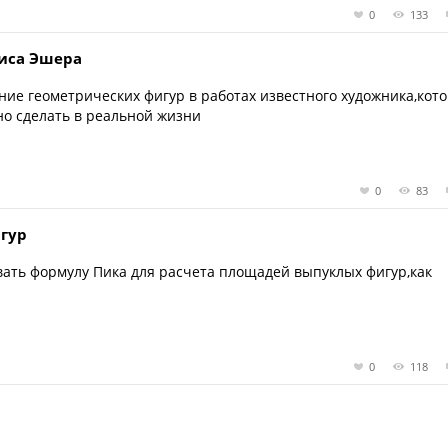
0
133
лиса Эшера
ние геометрических фигур в работах известного художника,кот
но сделать в реальной жизни
0
83
игур
вать формулу Пика для расчета площадей выпуклых фигур,как
0
118