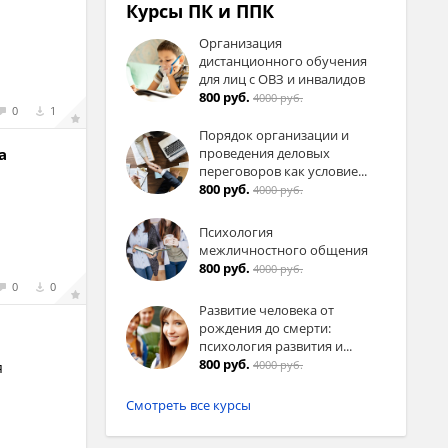
Курсы ПК и ППК
Организация
дистанционного обучения
для лиц с ОВЗ и инвалидов
800 руб.
4000 руб.
0
1
Порядок организации и
а
проведения деловых
переговоров как условие...
800 руб.
4000 руб.
Психология
межличностного общения
800 руб.
4000 руб.
0
0
Развитие человека от
рождения до смерти:
психология развития и...
800 руб.
4000 руб.
я
Смотреть все курсы