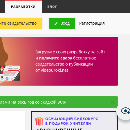
РАЗРАБОТКИ
БЛОГ
ите свидетельство
Вход
Регистрация
×
ами на весь год со скидкой 90%