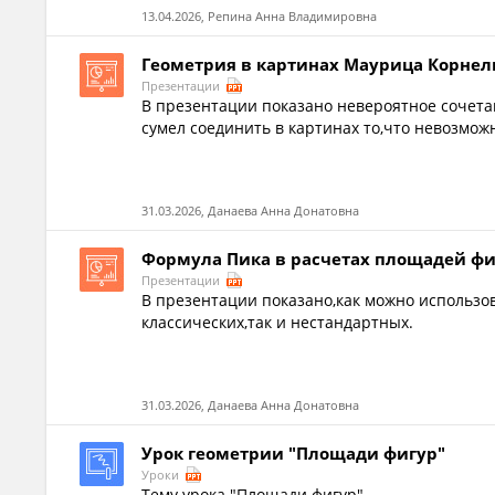
13.04.2026, Репина Анна Владимировна
Геометрия в картинах Маурица Корне
Презентации
В презентации показано невероятное сочета
сумел соединить в картинах то,что невозмож
31.03.2026, Данаева Анна Донатовна
Формула Пика в расчетах площадей ф
Презентации
В презентации показано,как можно использо
классических,так и нестандартных.
31.03.2026, Данаева Анна Донатовна
Урок геометрии "Площади фигур"
Уроки
Тему урока "Площади фигур".