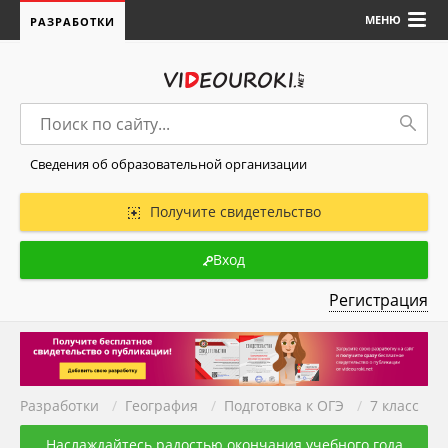
МЕНЮ
РАЗРАБОТКИ
Сведения об образовательной организации
Получите свидетельство
Вход
Регистрация
Разработки
/
География
/
Подготовка к ОГЭ
/
7 класс
Наслаждайтесь радостью окончания учебного года