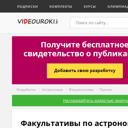
ПОДПИСКИ
КОМПЛЕКТЫ
КУРСЫ
ОЛИМПИА
Разработки
/
Астрономия
/
Факультативы
/
Прочее
Наслаждайтесь радостью оконча
Факультативы по астрон