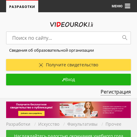
МЕНЮ
РАЗРАБОТКИ
Сведения об образовательной организации
Получите свидетельство
Вход
Регистрация
Разработки
/
Искуcство
/
Факультативы
/
Прочее
Наслаждайтесь радостью окончания учебного года