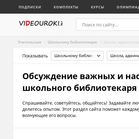
ПОДПИСКИ
КОМПЛЕКТЫ
КУРСЫ
ОЛИМПИА
Учительская
/
Школьному библиотекарю
/ Школа, администра
Показывать
Школьному библиотекарю
Обсуждение важных и на
школьного библиотекаря
Спрашивайте, советуйтесь, общайтесь! Задавайте л
делитесь опытом. Этот раздел сайта поможет каждо
волнующие его вопросы.