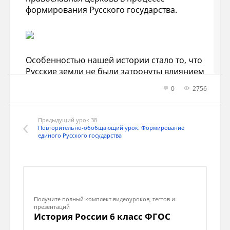
формирования Русского государства.
Особенностью нашей истории стало то, что
Русские земли не были затронуты влиянием
античной цивилизации. Но после принятия
0
2756
православия Русь впитала византийские
традиции, элементы её культурной и
духовной жизни.
Предыдущий урок 38
Повторительно-обобщающий урок. Формирование
единого Русского государства
Российское государство прошло те же
этапы, что и европейские страны:
появление государственной власти,
раздробленность, централизация. Но в
Получите полный комплект видеоуроков, тестов и
Западное Европе эти процессы были
презентаций
История России 6 класс ФГОС
вызваны экономическими причинами, а на
Руси – политическими. Влияние государства