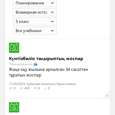
Планирование
Всемирная история
5 класс
Все учебники
Күнтізбелік тақырыптық жоспар
Планирование
Жаңа оқу жылына арналған 34 сағаттан
тұратын жоспар
12.09.2023, Аубакова Алмагуль Орынтаевна
0
465
0
0