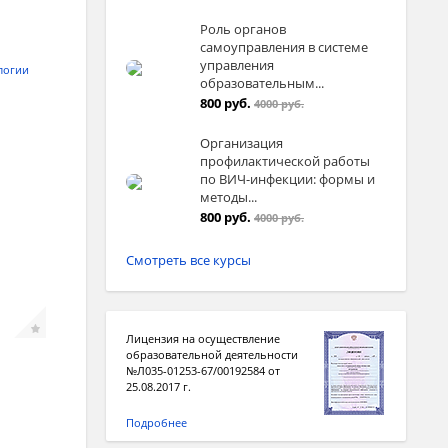
Роль органов
ования
самоуправления в системе
управления
дровна
логии
образовательным...
800 руб.
4000 руб.
Организация
профилактической работы
по ВИЧ-инфекции: формы и
методы...
800 руб.
4000 руб.
Смотреть все курсы
Лицензия на осуществление
образовательной деятельности
№Л035-01253-67/00192584 от
25.08.2017 г.
Подробнее