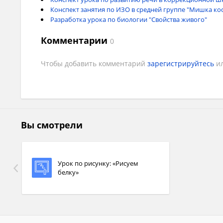
Конспект занятия по ИЗО в средней группе "Мишка кос
Т
ема урока:
«Рисуем белку»
Разработка урока по биологии "Свойства живого"
Комментарии
0
Чтобы добавить комментарий
зарегистрируйтесь
и
Вы смотрели
Урок по рисунку: «Рисуем
белку»
Белки – пушистые и очень милые создания, рисо
предлагаем две простых схемы, по которым вы смо