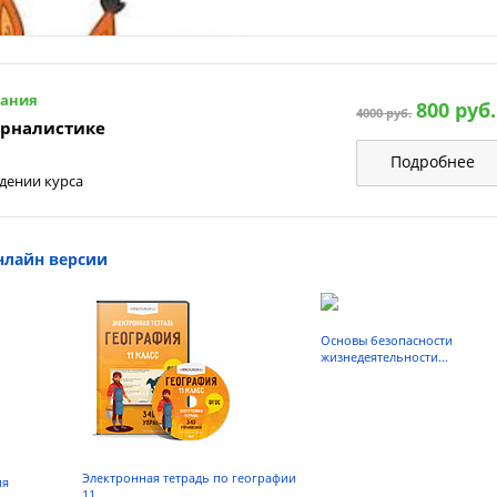
вания
800 руб.
4000 руб.
урналистике
Подробнее
дении курса
нлайн версии
Основы безопасности
жизнедеятельности...
Электронная тетрадь по географии
ия
Подгот
11...