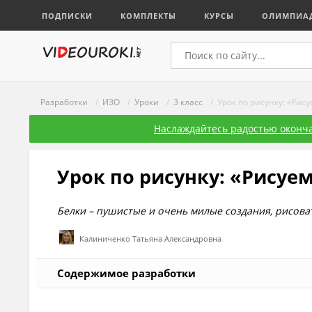
ПОДПИСКИ
КОМПЛЕКТЫ
КУРСЫ
ОЛИМПИА
Разработки
/
ИЗО
/
Уроки
/
3 класс
/ Урок по рисунку: «Рису
Наслаждайтесь радостью оконча
Урок по рисунку: «Рисуе
Белки – пушистые и очень милые создания, рисова
Калиниченко Татьяна Александровна
Содержимое разработки