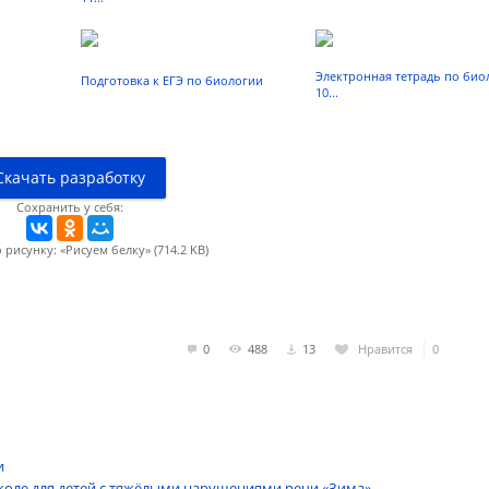
педагог дополнительного образ
Калиниченко Татьяна Алексан
Электронная тетрадь по био
Подготовка к ЕГЭ по биологии
10...
Скачать разработку
Сохранить у себя:
рисунку: «Рисуем белку» (714.2 KB)
0
488
13
Нравится
0
и
Саранск 2025 г
коле для детей с тяжёлыми нарушениями речи «Зима»