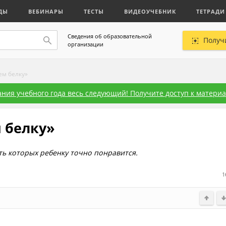
ДЫ
ВЕБИНАРЫ
ТЕСТЫ
ВИДЕОУЧЕБНИК
ТЕТРАДИ
Сведения об образовательной
Получ
организации
ем белку»
ния учебного года весь следующий! Получите доступ к материал
м белку»
ть которых ребенку точно понравится.
1