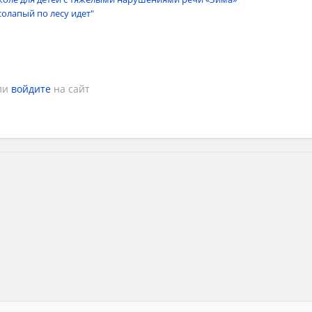
олапый по лесу идет"
ли
войдите
на сайт
вать которых ребенку точно понравится. На этом мастер-кла
жете нарисовать забавных зверюшек легко и просто.