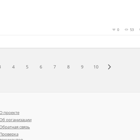
0
53
3
4
5
6
7
8
9
10
О проекте
Об организации
Обратная связь
Проверка
документов