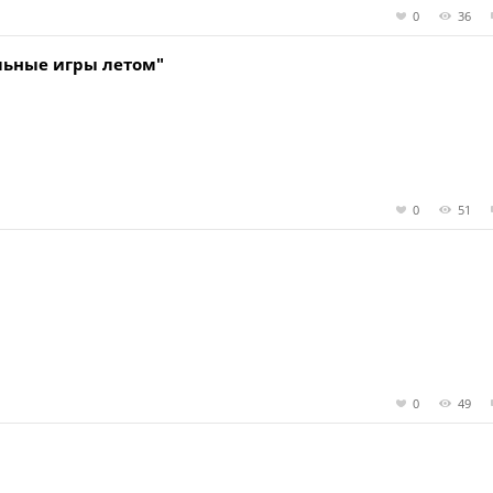
0
36
льные игры летом"
0
51
0
49