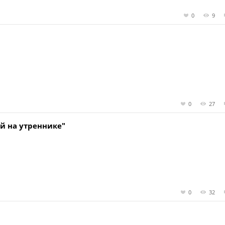
0
9
0
27
й на утреннике"
0
32