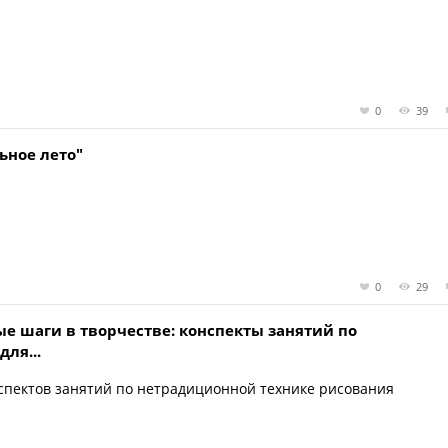
0
39
ьное лето"
0
29
е шаги в творчестве: конспекты занятий по
ля...
нспектов занятий по нетрадиционной технике рисования