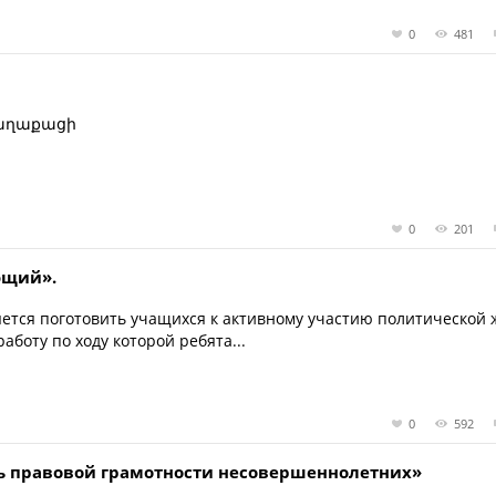
0
481
քաղաքացի
0
201
ющий».
ется поготовить учащихся к активному участию политической
аботу по ходу которой ребята...
0
592
нь правовой грамотности несовершеннолетних»