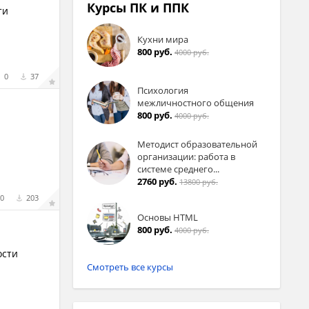
Курсы ПК и ППК
ти
Кухни мира
800 руб.
4000 руб.
0
37
Психология
межличностного общения
800 руб.
4000 руб.
Методист образовательной
организации: работа в
системе среднего...
2760 руб.
13800 руб.
0
203
Основы HTML
800 руб.
4000 руб.
ости
Смотреть все курсы