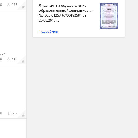
0
175
Лицензия на осуществление
образовательной деятельности
№Л035-01253-67/00192584 от
25.08.2017 г.
Подробнее
ок"
0
412
0
692