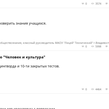
0
3574
проверить знания учащихся.
 обществознания, классный руководитель МАОУ "Лицей" Технический" г.Владивост
0
5998
ю "Человек и культура"
ингворда и 10-ти закрытых тестов.
0
4464
тки для кроссворда с вопросами.