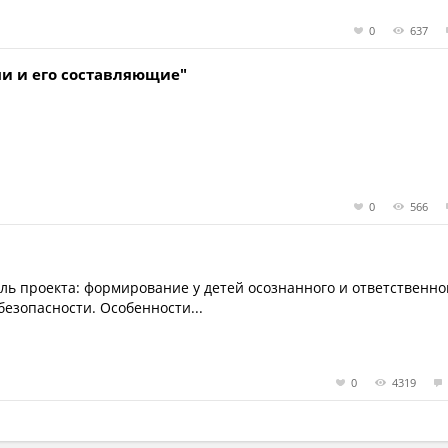
0
637
ни и его составляющие"
0
566
ель проекта: формирование у детей осознанного и ответственно
езопасности. Особенности...
0
4319