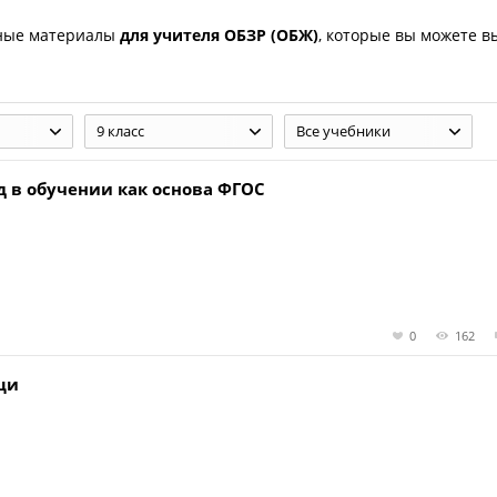
зные материалы
для учителя ОБЗР (ОБЖ)
, которые вы можете в
9 класс
Все учебники
 в обучении как основа ФГОС
0
162
щи