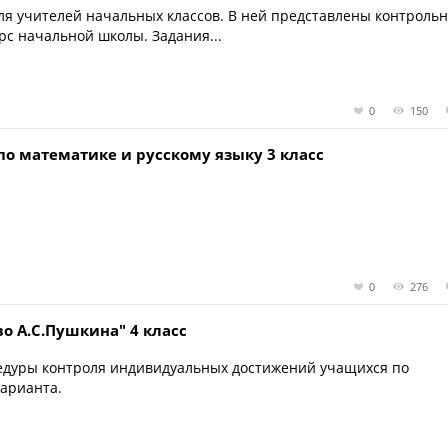
ля учителей начальных классов. В ней представлены контроль
рс начальной школы. Задания...
0
150
о математике и русскому языку 3 класс
0
276
о А.С.Пушкина" 4 класс
едуры контроля индивидуальных достижений учащихся по
варианта.