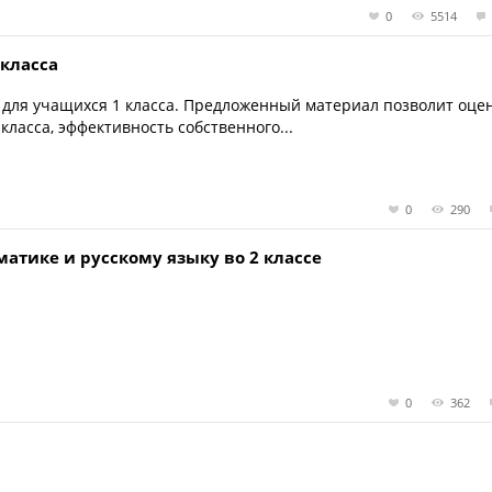
0
5514
 класса
 для учащихся 1 класса. Предложенный материал позволит оце
ласса, эффективность собственного...
0
290
атике и русскому языку во 2 классе
0
362