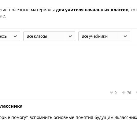
угие полезные материалы
для учителя начальных классов
, к
ле.
ассы
Все классы
Все учебники
0
76
классника
оторые помогут вспомнить основные понятия будущим 4классник