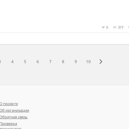
0
317
3
4
5
6
7
8
9
10
О проекте
Об организации
Обратная связь
Проверка
документов