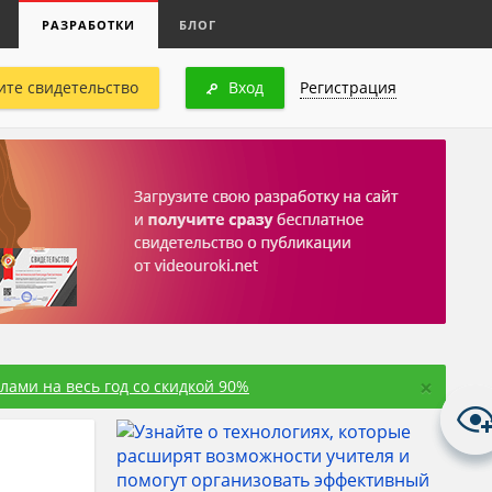
РАЗРАБОТКИ
БЛОГ
ите свидетельство
Вход
Регистрация
×
ами на весь год со скидкой 90%