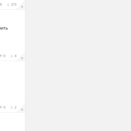
0
213
нить
0
4
0
2