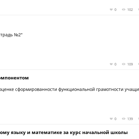
0
102
етрадь №2"
0
109
омпонентом
оценке сформированности функциональной грамотности учащи
0
139
кому языку и математике за курс начальной школы