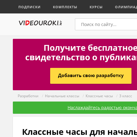
ПОДПИСКИ
КОМПЛЕКТЫ
КУРСЫ
ОЛИМПИА
Разработки
/
Начальные классы
/
Классные часы
/
3 класс
Наслаждайтесь радостью оконча
Классные часы для началь