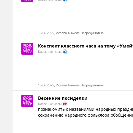
15.06.2025, Исаева Анжела Несрединовна
Конспект классного часа на тему «Уме
Классные часы
15.06.2025, Исаева Анжела Несрединовна
Весенние посиделки
Классные часы
познакомить с названиями народных праздни
сохранению народного фольклора обобщение 