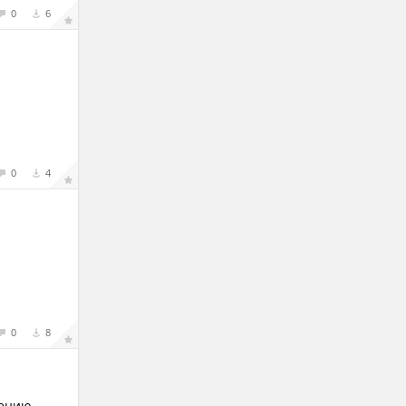
0
6
0
4
0
8
чению