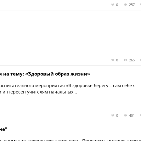
0
257
0
265
я на тему: «Здоровый образ жизни»
спитательного мероприятия «Я здоровье берегу – сам себе я
и интересен учителям начальных...
0
401
ие"
и, внимание, творческую активность. Прививать интерес к изу