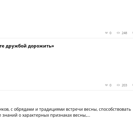
0
248
йте дружбой дорожить»
0
203
ков, с обрядами и традициями встречи весны, способствовать
знаний о характерных признаках весны,...