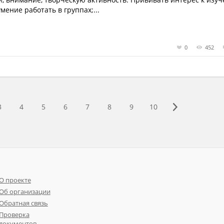
мение работать в группах;...
0
452
3
4
5
6
7
8
9
10
О проекте
Об организации
Обратная связь
Проверка
документов