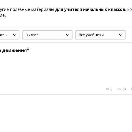
угие полезные материалы
для учителя начальных классов
, к
ле.
ассы
3 класс
Все учебники
о движения"
0
67
"