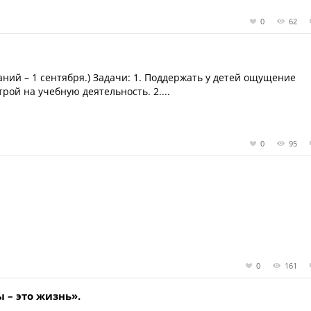
0
62
наний – 1 сентября.) Задачи: 1. Поддержать у детей ощущение
рой на учебную деятельность. 2....
0
95
0
161
 – это жизнь».