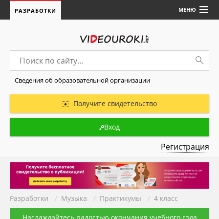
МЕНЮ
РАЗРАБОТКИ
Сведения об образовательной организации
Получите свидетельство
Вход
Регистрация
Разработки
/
Музыка
/
Практикумы
/
4 класс
Наслаждайтесь радостью окончания учебного года