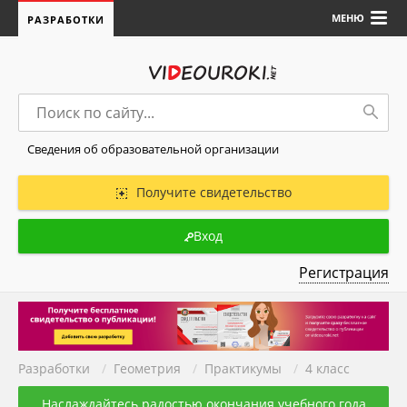
МЕНЮ
РАЗРАБОТКИ
Сведения об образовательной организации
Получите свидетельство
Вход
Регистрация
Разработки
/
Геометрия
/
Практикумы
/
4 класс
Наслаждайтесь радостью окончания учебного года