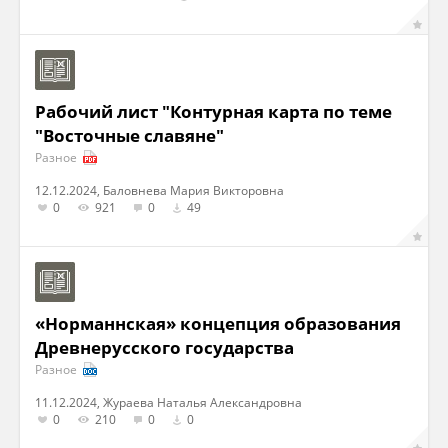
Рабочий лист "Контурная карта по теме
"Восточные славяне"
Разное
12.12.2024, Баловнева Мария Викторовна
0
921
0
49
«Норманнская» концепция образования
Древнерусского государства
Разное
11.12.2024, Жураева Наталья Александровна
0
210
0
0