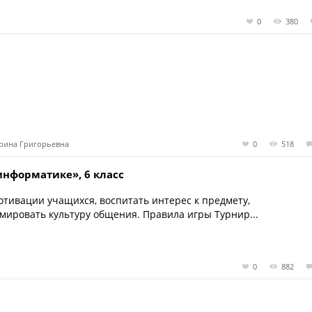
0
380
Ирина Григорьевна
0
518
информатике», 6 класс
тивации учащихся, воспитать интерес к предмету,
мировать культуру общения. Правила игры Турнир...
0
882