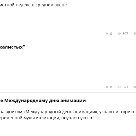
метной неделе в среднем звене
0
307
екалистых"
0
321
ное Международному дню анимации
 праздником «Международный день анимации», узнают историю
временной мультипликации, поучаствуют в...