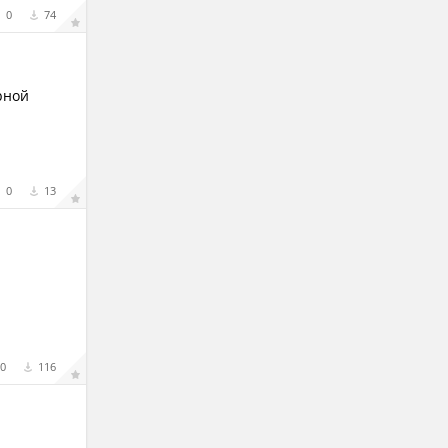
0
74
рной
0
13
0
116