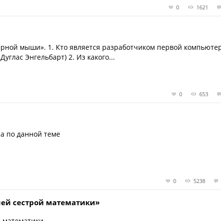
0
1621
терной мыши». 1. Кто является разработчиком первой компьюте
глас Энгельбарт) 2. Из какого...
0
653
а по данной теме
0
5238
ей сестрой математики»
ю математики