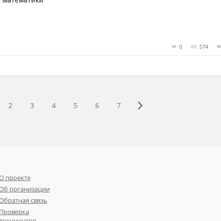
0
574
2
3
4
5
6
7
О проекте
Об организации
Обратная связь
Проверка
документов