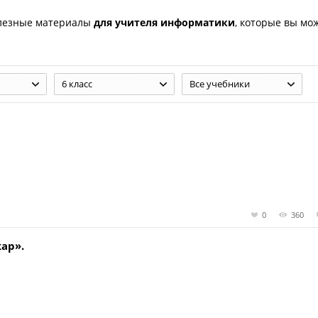
олезные материалы
для учителя информатики
, которые вы мо
6 класс
Все учебники
0
360
ар».