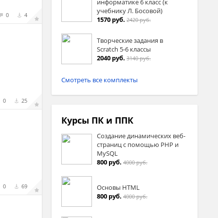
информатике 6 класс (к
учебнику Л. Босовой)
0
4
1570 руб.
2420 руб.
Творческие задания в
Sсratch 5-6 классы
2040 руб.
3140 руб.
Смотреть все комплекты
0
25
Курсы ПК и ППК
Создание динамических веб-
страниц с помощью PHP и
MySQL
800 руб.
4000 руб.
0
69
Основы HTML
800 руб.
4000 руб.