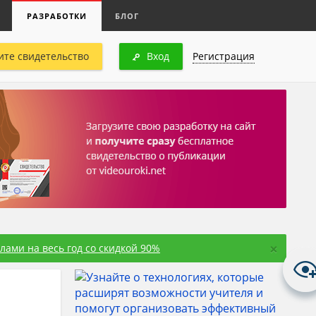
РАЗРАБОТКИ
БЛОГ
ите свидетельство
Вход
Регистрация
×
ами на весь год со скидкой 90%