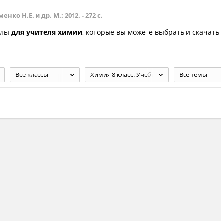
ко Н.Е. и др. М.: 2012. - 272 с.
алы
для учителя химии
, которые вы можете выбрать и скачать
Все классы
Химия 8 класс. Учебник. Еремин В.В., Кузьменко Н.Е. и др. М.: 2012. - 272 с.
Все темы