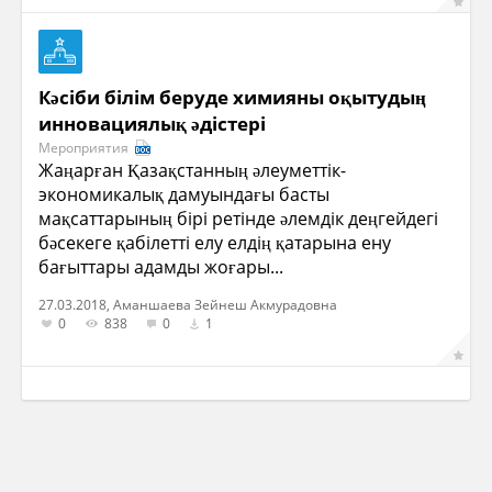
Кәсіби білім беруде химияны оқытудың
инновациялық әдістері
Мероприятия
Жаңарған Қазақстанның әлеуметтік-
экономикалық дамуындағы басты
мақсаттарының бірі ретінде әлемдік деңгейдегі
бәсекеге қабілетті елу елдің қатарына ену
бағыттары адамды жоғары...
27.03.2018, Аманшаева Зейнеш Акмурадовна
0
838
0
1