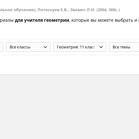
ьное обучение). Потоскуев Е.В., Звавич Л.И. (2004, 368с.)
ериалы
для учителя геометрии
, которые вы можете выбрать и 
Все классы
Геометрия. 11 класс. (углубленное и профильное обучение). Потоскуев Е.В., Звавич Л.И. (2004, 368с.)
Все темы