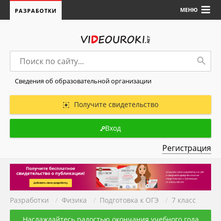
МЕНЮ
РАЗРАБОТКИ
Сведения об образовательной организации
Получите свидетельство
Вход
Регистрация
Разработки
/
Физика
/
Подготовка к ОГЭ
/
7 класс
Наслаждайтесь радостью окончания учебного года