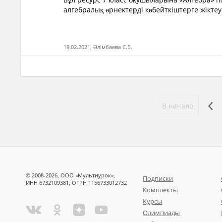
алгебралық өрнектерді көбейткіштерге жіктеу
19.02.2021, Әлімбаева С.Б.
В начало
© 2008-2026, ООО «Мультиурок»,
Подписки
ИНН 6732109381, ОГРН 1156733012732
Комплекты
Курсы
Олимпиады