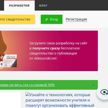
РАЗРАБОТКИ
БЛОГ
ите свидетельство
Вход
Регистрация
×
ами на весь год со скидкой 90%