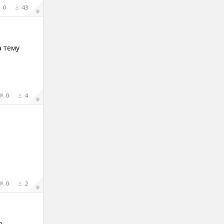
0
43
а тему
0
4
0
2
п