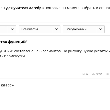
иалы
для учителя алгебры
, которые вы можете выбрать и скача
Все классы
Все учебники
ства функций"
нкций" составлена на 6 вариантов. По рисунку нужно указать: 
 - промежутки...
0
5456
 класс»