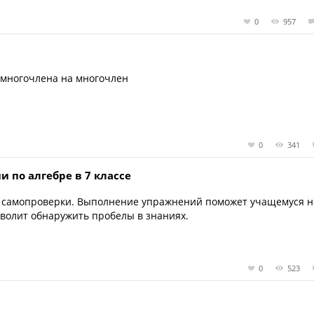
0
957
многочлена на многочлен
0
341
 по алгебре в 7 классе
я самопроверки. Выполнение упражнений поможет учащемуся н
озволит обнаружить пробелы в знаниях.
0
523