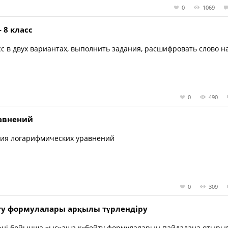
0
1069
 8 класс
с в двух вариантах, выполнить задания, расшифровать слово н
0
490
авнений
ния логарифмических уравнений
0
309
ту формулалары арқылы түрлендіру
 пәні бойынша қысқаша көбейту формулаларын пайдалана отыры