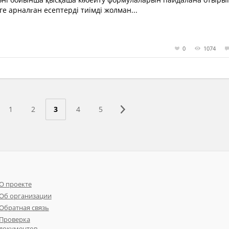
ге арналған есептерді тиімді жолман...
0
1074
1
2
3
4
5
О проекте
Об организации
Обратная связь
Проверка
документов