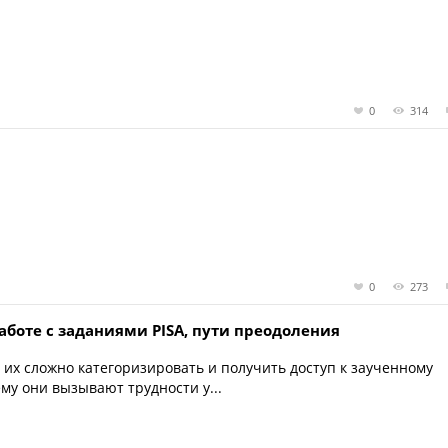
0
314
0
273
боте с заданиями PISA, пути преодоления
 их сложно категоризировать и получить доступ к заученному
му они вызывают трудности у...