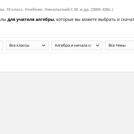
 10 класс. Учебник. Никольский С.М. и др. (2009, 430с.)
иалы
для учителя алгебры
, которые вы можете выбрать и скача
Все классы
Алгебра и начала математического анализа. 10 класс. Учебник. Никольский С.М. и др. (2009, 430с.)
Все темы