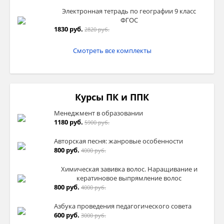
Дальний Север: суровая природа,
Электронная тетрадь по географии 9 класс
отсутствие постоянно действующих
ФГОС
транспортных путей.
1830 руб.
2820 руб.
В целом географическое положение
Смотреть все комплекты
Азиатской части невыгодное, так как она
удалена от главных хозяйственных центров
страны, европейских стран, имеет слабую
сухопутную связь с другими частями
Курсы ПК и ППК
страны.
Менеджмент в образовании
1180 руб.
5900 руб.
Население Азиатской России.
Авторская песня: жанровые особенности
На территории макрорегиона проживает
800 руб.
4000 руб.
меньшая часть населения, а именно
31,4
млн чел
, что составляет 22 % от населения
Химическая завивка волос. Наращивание и
всей страны. Что сопоставимо со многими
кератиновое выпрямление волос
800 руб.
4000 руб.
государствами мира, но имеет
отрицательную динамику численности.
Азбука проведения педагогического совета
600 руб.
3000 руб.
Население размещено по территории