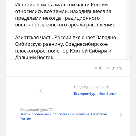
Исторически к азиатской части России
относились все земли, находившиеся за
пределами некогда традиционного
восточнославянского ареала расселения.
Азиатская часть России включает Западно-
Сибирскую равнину, Среднесибирское
плоскогорье, пояс гор Южной Сибири и
Дальний Восток.
0
31770
Регион имеет выход к морям Тихого и
Северного Ледовитого океанов, водными
путями связан со странами Азиатско-
Предыдущий урок 68
Тихоокеанского региона.
Екатеринбург. Челябинск
На большей части территорий Сибири и
Дальнего Востока умеренный климат, в
Следующий урок 70
Этапы, проблемы и перспективы развития Азиатской
северных частях субарктический и
России
арктический. Только Сибирь относится к
областям континентального и резко