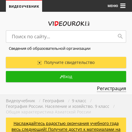
МЕНЮ
ВИДЕОУЧЕБНИК
Сведения об образовательной организации
Получите свидетельство
Вход
Регистрация
Видеоучебник
/
География
/
9 класс
/
География России. Население и хозяйство. 9 класс
/
Общая характеристика Азиатской России
Наслаждайтесь радостью окончания учебного года
весь следующий! Получите доступ к материалами на