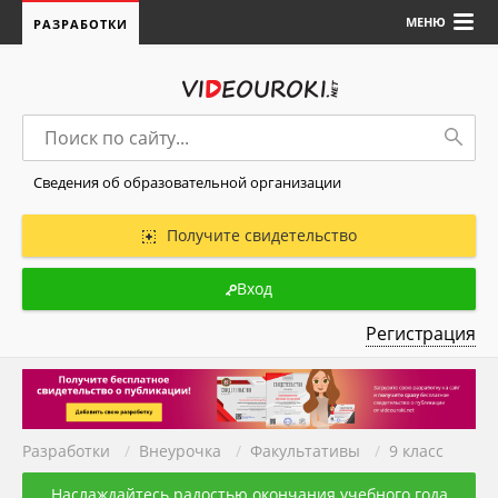
МЕНЮ
РАЗРАБОТКИ
Сведения об образовательной организации
Получите свидетельство
Вход
Регистрация
Разработки
/
Внеурочка
/
Факультативы
/
9 класс
Наслаждайтесь радостью окончания учебного года