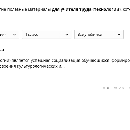
гие полезные материалы
для учителя труда (технологии)
, ко
ия)
1 класс
Все учебники
са
логии) является успешная социализация обучающихся, формир
своения культурологических и...
0
297