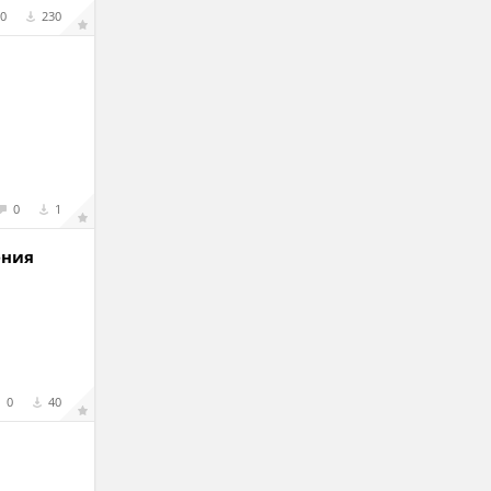
0
230
0
1
ения
0
40