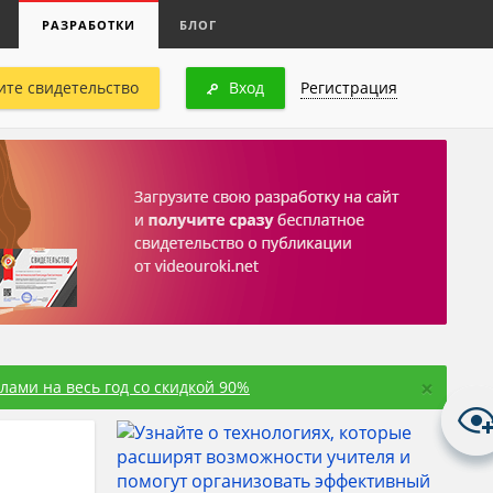
РАЗРАБОТКИ
БЛОГ
ите свидетельство
Вход
Регистрация
×
ами на весь год со скидкой 90%