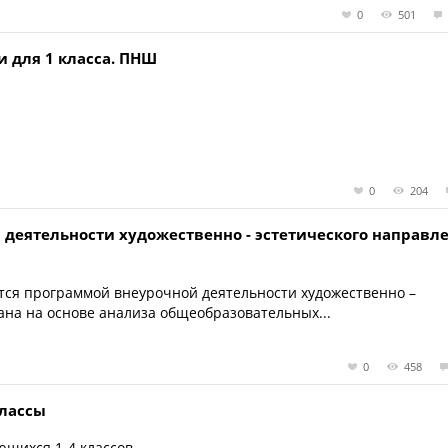
0
501
и для 1 класса. ПНШ
0
204
 деятельности художественно - эстетического направл
ется программой внеурочной деятельности художественно –
ана на основе анализа общеобразовательных...
0
458
классы
ющихся 1-4 классов