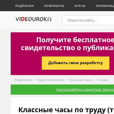
ПОДПИСКИ
КОМПЛЕКТЫ
КУРСЫ
ОЛИМПИА
Разработки
/
Труд (технология)
/
Классные часы
/
4 класс
Наслаждайтесь радостью оконча
Классные часы по труду (т