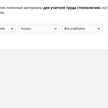
гие полезные материалы
для учителя труда (технологии)
, ко
ле.
ия)
4 класс
Все учебники